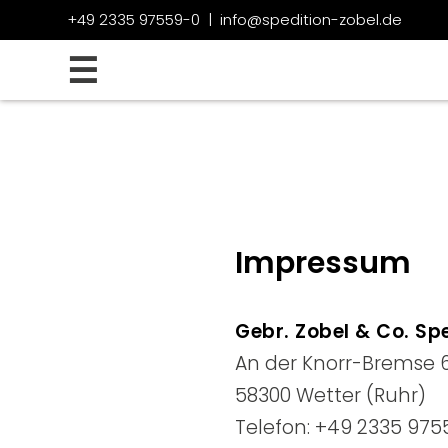
+49 2335 97559-0
|
info@spedition-zobel.de
☰
Impressum
Gebr. Zobel & Co. S
An der Knorr-Bremse 
58300 Wetter (Ruhr)
Telefon: +49 2335 975