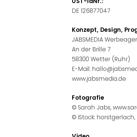
UST-IdNr.:
DE 126877047
Konzept, Design, Pr
JABSMEDIA Werbeage
An der Brille 7
58300 Wetter (Ruhr)
E-Mail:
hallo@jabsmed
www.jabsmedia.de
Fotografie
© Sarah Jabs,
www.sar
© iStock: horstgerlach,
Video