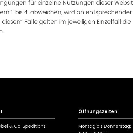
ingungen für einzelne Nutzungen dieser Websi
1. bis 4. abweichen, wird an entsprechender S
 diesem Falle gelten im jeweiligen Einzelfall d
n.
t
Öffnungszeiten
obel & Co. Speditions
Montag bis Donnerstag: