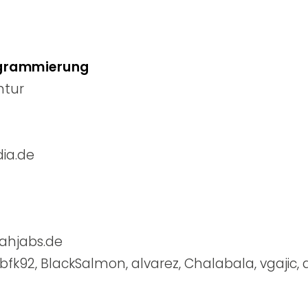
ogrammierung
ntur
ia.de
ahjabs.de
 bfk92, BlackSalmon, alvarez, Chalabala, vgajic,