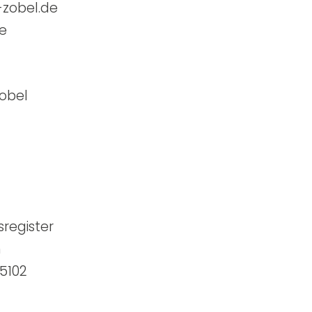
-zobel.de
de
Zobel
register
n
5102