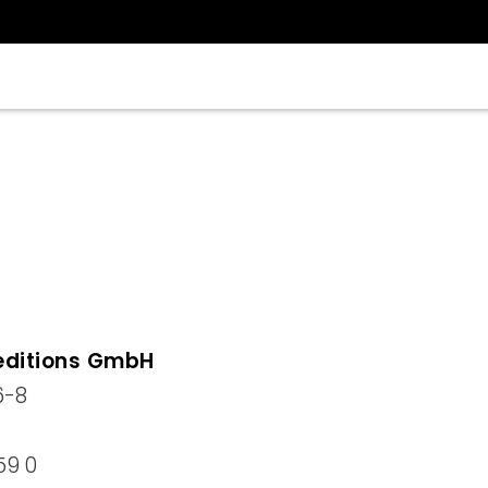
peditions GmbH
6-8
59 0