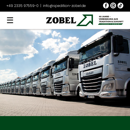
+49 2335 97559-0
|
info@spedition-zobel.de
☰