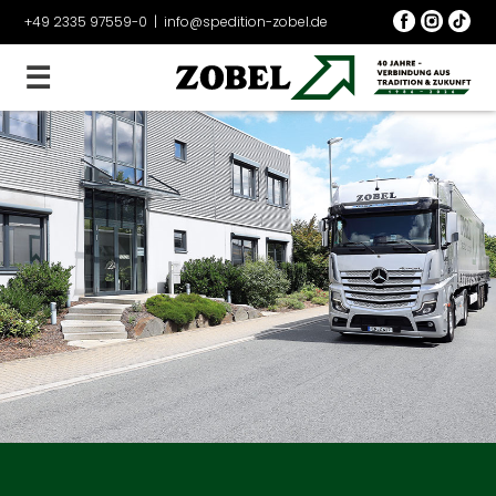
+49 2335 97559-0
|
info@spedition-zobel.de
☰